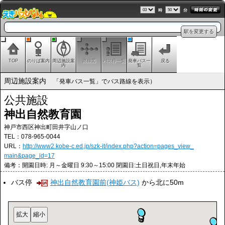
時
分
駅を変更する
TOP
のりば案内
周辺施設案
路線図
バス停一覧
発車バス一
戻る
内
覧
周辺施設案内
「発車バス一覧」でバス路線を表示）
公共施設
神出自然教育園
神戸市西区神出町田井字山ノ口
TEL：078-965-0044
URL：
http://www2.kobe-c.ed.jp/szk-it/index.php?action=pages_view_
main&page_id=17
備考：開園日時: 月～金曜日 9:30～15:00 閉園日:土日祝日,年末年始
バス停
神出自然教育園前(神姫バス)
から北に50m