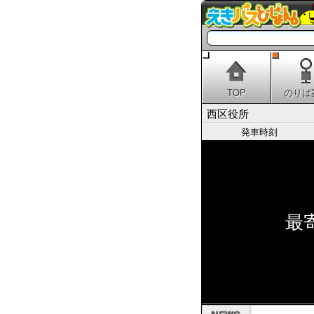
TOP
のりば
西区役所
発車時刻
最