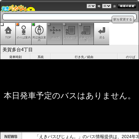
時
分
駅を変更する
TOP
のりば案内
周辺施設案
路線図
バス停一覧
発車バス一
戻る
内
覧
美賀多台4丁目
発車時刻
系統
行き先／経由
のりば
本日発車予定のバスはありません。
「えきバスびじょん。」のバス情報提供は、2024年